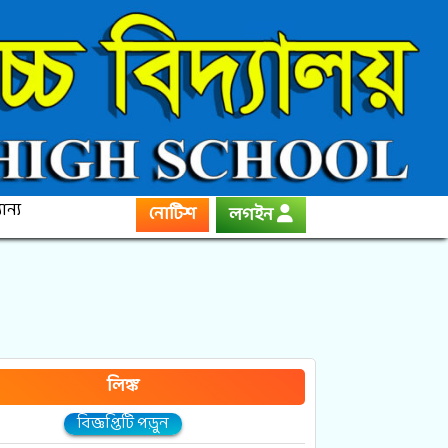
ান্য
নোটিশ
লগইন
লিঙ্ক
বিজ্ঞপ্তিটি পড়ুন