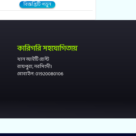
বিজ্ঞপ্তিটি পড়ুন
কারিগরি সহযোগিতায়
খান আইটি হোস্ট
রায়পুরা, নরসিংদী।
মোবাইল: 01920080106