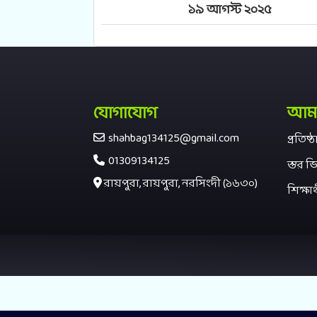
১৯ আগস্ট ২০২৫
যোগাযোগ
আমাদ
shahbag134125@gmail.com
প্রতিষ
01309134125
স্তর ভি
রায়পুরা, রায়পুরা, নরসিংদী (১৬৩০)
শিক্ষার