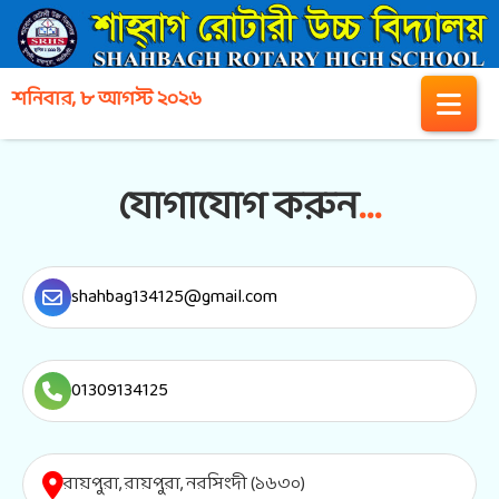
শনিবার, ৮ আগস্ট ২০২৬
যোগাযোগ করুন
...
shahbag134125@gmail.com
01309134125
রায়পুরা, রায়পুরা, নরসিংদী (১৬৩০)